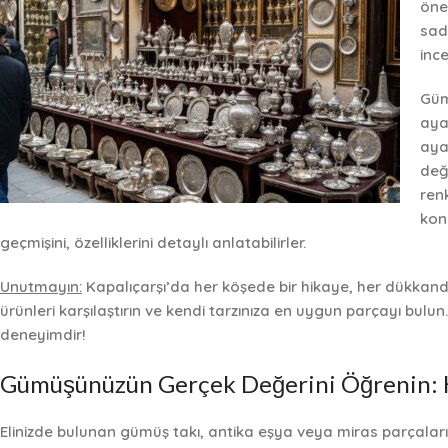
öne
sad
ince
Güm
aya
aya
değ
renk
kon
geçmişini, özelliklerini detaylı anlatabilirler.
Unutmayın:
Kapalıçarşı’da her köşede bir hikaye, her dükkanda 
ürünleri karşılaştırın ve kendi tarzınıza en uygun parçayı bulun
deneyimdir!
Gümüşünüzün Gerçek Değerini Öğrenin: K
Elinizde bulunan gümüş takı, antika eşya veya miras parçalar