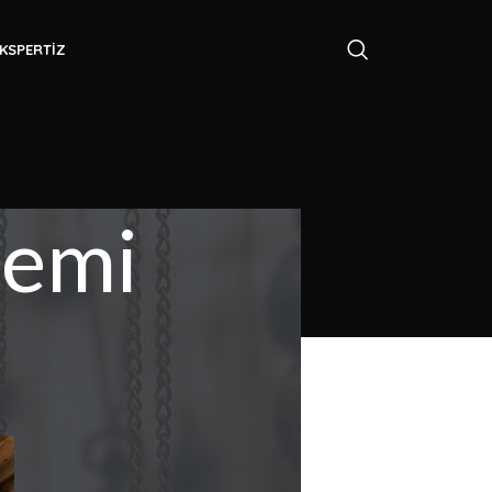
KSPERTIZ
demi
GÜMÜŞ
ESERLER
Gümüş
Semaver
Alanlar