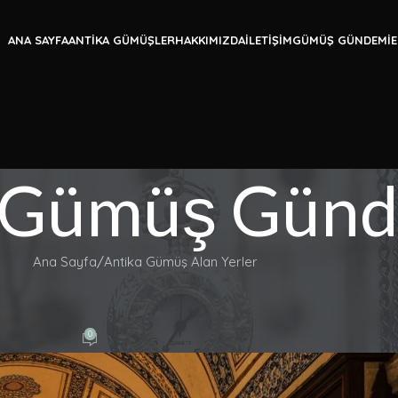
erinize En İyi Fiyat Almak İçin Ekspertiz Formunu Doldurun!
ANA SAYFA
ANTIKA GÜMÜŞLER
HAKKIMIZDA
İLETIŞIM
GÜMÜŞ GÜNDEMI
E
 Gümüş Gün
Ana Sayfa
Antika Gümüş Alan Yerler
Ş ALAN YERLER
 Gümüş Alanlar
0
anbul Gümüşçü