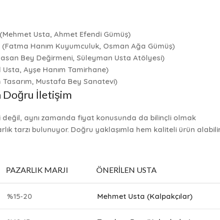
 (Mehmet Usta, Ahmet Efendi Gümüş)
tın (Fatma Hanım Kuyumculuk, Osman Ağa Gümüş)
(Hasan Bey Değirmeni, Süleyman Usta Atölyesi)
l Usta, Ayşe Hanım Tamirhane)
m Tasarım, Mustafa Bey Sanatevi)
a Doğru İletişim
i değil, aynı zamanda fiyat konusunda da bilinçli olmak
lık tarzı bulunuyor. Doğru yaklaşımla hem kaliteli ürün alabili
PAZARLIK MARJI
ÖNERILEN USTA
%15-20
Mehmet Usta (Kalpakçılar)