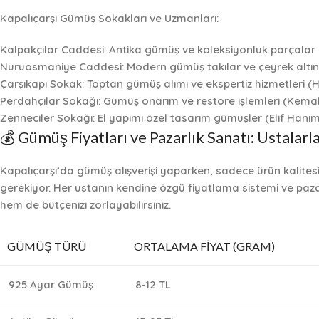
Kapalıçarşı Gümüş Sokakları ve Uzmanları:
Kalpakçılar Caddesi:
Antika gümüş ve koleksiyonluk parçalar
Nuruosmaniye Caddesi:
Modern gümüş takılar ve çeyrek al
Çarşıkapı Sokak:
Toptan gümüş alımı ve ekspertiz hizmetleri 
Perdahçılar Sokağı:
Gümüş onarım ve restore işlemleri (Kema
Zenneciler Sokağı:
El yapımı özel tasarım gümüşler (Elif Hanı
💰 Gümüş Fiyatları ve Pazarlık Sanatı: Ustalarl
Kapalıçarşı’da gümüş alışverişi yaparken, sadece ürün kalites
gerekiyor. Her ustanın kendine özgü fiyatlama sistemi ve pazar
hem de bütçenizi zorlayabilirsiniz.
GÜMÜŞ TÜRÜ
ORTALAMA FIYAT (GRAM)
925 Ayar Gümüş
8-12 TL