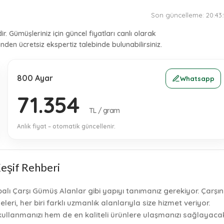
Son güncelleme:
20:43
. Gümüşleriniz için güncel fiyatları canlı olarak
rinden
ücretsiz ekspertiz
talebinde bulunabilirsiniz.
800 Ayar
Whatsapp
71.354
TL / gram
Anlık fiyat – otomatik güncellenir.
Keşif Rehberi
 Çarşı Gümüş Alanlar gibi yapıyı tanımanız gerekiyor. Çarşın
i, her biri farklı uzmanlık alanlarıyla size hizmet veriyor.
kullanmanızı hem de en kaliteli ürünlere ulaşmanızı sağlayaca