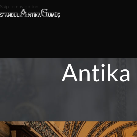
Antika Gümüşl
Skip to navigation
Skip to main content
Antika
ANTIKA GÜMÜ
Kapalıçarşı
Uzman
İst