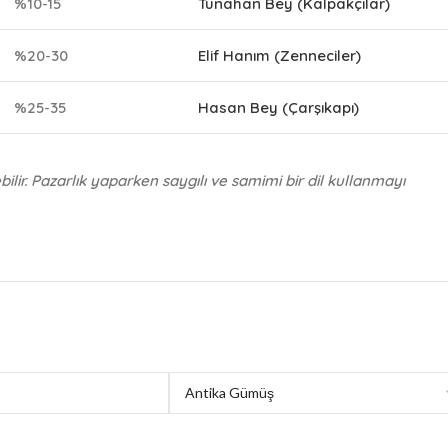
%10-15
Tunahan Bey (Kalpakçılar)
%20-30
Elif Hanım (Zenneciler)
%25-35
Hasan Bey (Çarşıkapı)
ilir. Pazarlık yaparken saygılı ve samimi bir dil kullanmayı