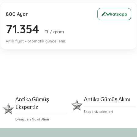
800 Ayar
Whatsapp
71.354
TL / gram
Anlık fiyat – otomatik güncellenir.
Ücretsiz Ekspertiz & Kapınızda Hizmet
GÜMÜŞÜNÜZÜ HEMEN SATIN
-AYNI GÜN NAKİT ÖDEME-
Antika Gümüş
Antika Gümüş Alımı
Ekspertiz
Ekspertiz İşlemleri
Evinizden Nakit Alınır