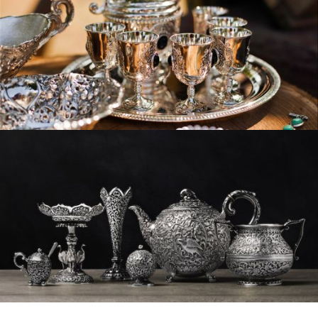
Bozdurma
İNCELE
Gümüş Nereye
Satılır?
DETAYLAR