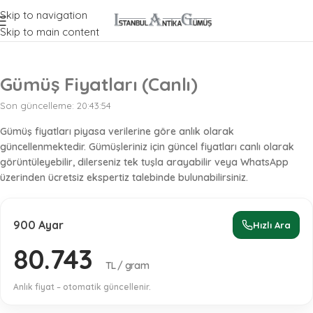
Antika Gümüşlerinize En İyi Fiyat Almak İçin Ekspertiz Formunu
Skip to navigation
Doldurun!
Skip to main content
Gümüş Fiyatları (Canlı)
Son güncelleme:
20:43:54
Gümüş fiyatları piyasa verilerine göre
anlık
olarak
güncellenmektedir. Gümüşleriniz için güncel fiyatları canlı olarak
görüntüleyebilir, dilerseniz tek tuşla arayabilir veya WhatsApp
üzerinden
ücretsiz ekspertiz
talebinde bulunabilirsiniz.
900 Ayar
Hızlı Ara
80.743
TL / gram
Anlık fiyat – otomatik güncellenir.