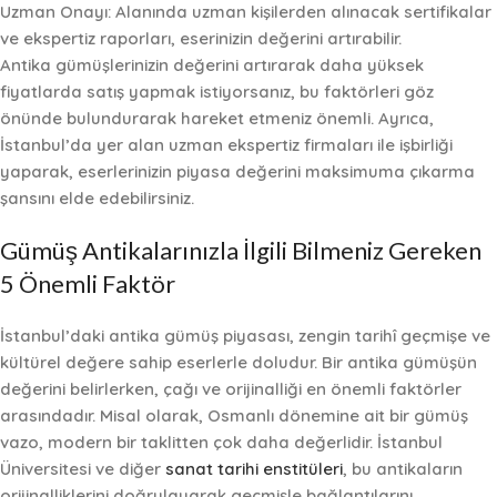
Uzman Onayı:
Alanında uzman kişilerden alınacak sertifikalar
ve ekspertiz raporları, eserinizin değerini artırabilir.
Antika gümüşlerinizin değerini artırarak daha yüksek
fiyatlarda satış yapmak istiyorsanız, bu faktörleri göz
önünde bulundurarak hareket etmeniz önemli. Ayrıca,
İstanbul’da yer alan uzman ekspertiz firmaları ile işbirliği
yaparak, eserlerinizin piyasa değerini maksimuma çıkarma
şansını elde edebilirsiniz.
Gümüş Antikalarınızla İlgili Bilmeniz Gereken
5 Önemli Faktör
İstanbul’daki antika gümüş piyasası,
zengin tarihî geçmişe
ve
kültürel değere sahip eserlerle doludur. Bir antika gümüşün
değerini belirlerken,
çağı ve orijinalliği
en önemli faktörler
arasındadır. Misal olarak, Osmanlı dönemine ait bir gümüş
vazo, modern bir taklitten çok daha değerlidir. İstanbul
Üniversitesi ve diğer
sanat tarihi enstitüleri
, bu antikaların
orijinalliklerini doğrulayarak geçmişle bağlantılarını