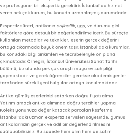
ve profesyonel bir ekspertiz gerektirir. İstanbul’da hizmet
veren pek çok kurum, bu konuda uzmanlaşmış durumdadır.
Ekspertiz süreci
, antikanın
orijinallik
,
yaş
, ve
durumu
gibi
faktörlere göre detaylı bir değerlendirilme içerir. Bu süreçte
kullanılan metodlar ve teknikler, eserin gerçek değerini
ortaya çıkarmada büyük önem taşır. İstanbul’daki kurumlar,
bu konudaki bilgi birikimleri ve tecrübeleriyle ön plana
çıkmaktadır. Örneğin, İstanbul Üniversitesi Sanat Tarihi
bölümü, bu alanda pek çok araştırmaya ev sahipliği
yapmaktadır ve gerek öğrenciler gerekse akademisyenler
tarafından sürekli yeni bulgular ortaya konulmaktadır.
Antika gümüş eserlerinizi satarken doğru fiyatı alma
Yatırım amaçlı antika alımında doğru tercihler yapma
Koleksiyonunuza değer katacak parçaları keşfetme
İstanbul’daki uzman ekspertiz servisleri sayesinde, gümüş
antikalarınızın gerçek ve adil bir değerlendirilmesini
sağlayabilirsiniz. Bu sayede hem alım hem de satım