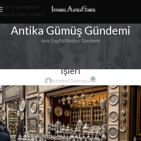
Antika Gümüşlerinize En İyi Fiyat Almak İçin Ekspertiz Formunu
Skip to navigation
Doldurun!
Skip to main content
Antika Gümüş Gündemi
Ana Sayfa
Antika Gündemi
ANTIKA GÜNDEMI
İstanbul Antika Gümüş Ekspertiz
İşleri
1
İstanbul Gümüşçü